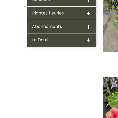

Plantes fleuries

Abonnements

Le Deuil
