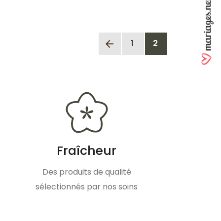
1
2
arrow_back
Fraîcheur
Des produits de qualité
sélectionnés par nos soins