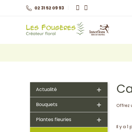
02 31 52 09 93
Ca
Actualité

Bouquets

Offrez 
Plantes fleuries

Il y a 1