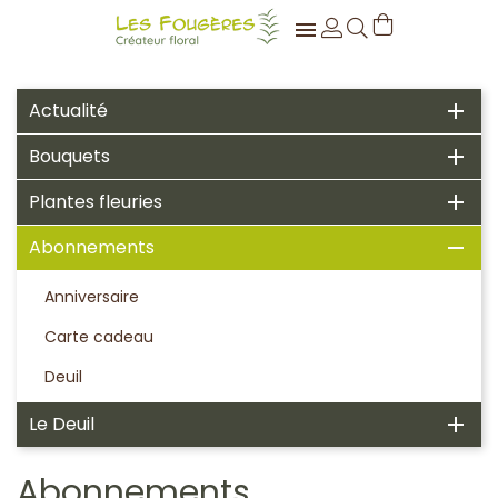

Actualité

Bouquets

Plantes fleuries

Abonnements

Anniversaire
Carte cadeau
Deuil
Le Deuil

Abonnements