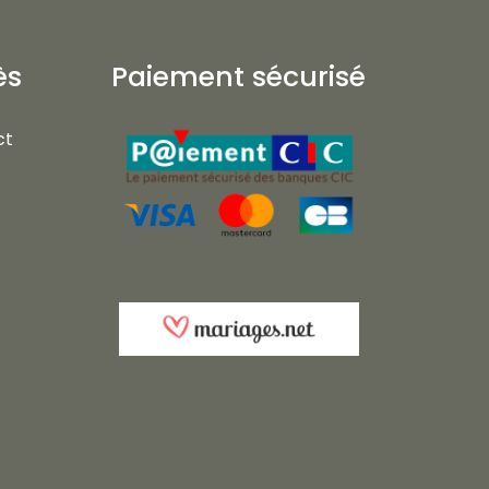
ès
Paiement sécurisé
ct