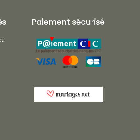
ès
Paiement sécurisé
ct