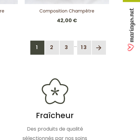
re
Composition Champêtre
42,00 €
…
1
2
3
13
arrow_forward
Fraîcheur
Des produits de qualité
sélectionnés par nos soins