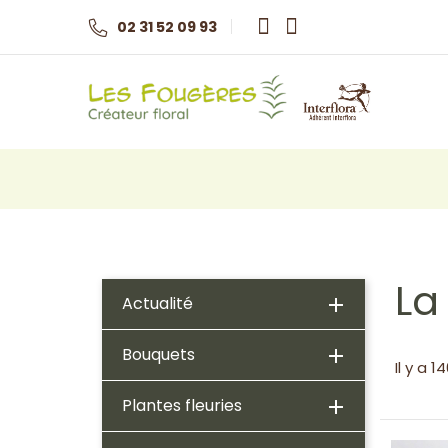
02 31 52 09 93
La
Actualité

Bouquets

Il y a 1
Plantes fleuries
