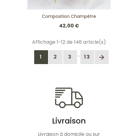
Composition Champêtre
42,00 €
Affichage 1-12 de 146 article(s)
…
1
2
3
13
arrow_forward
Livraison
Livraison à domicile ou sur