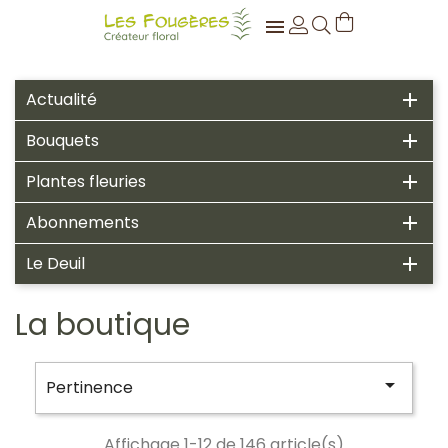

Actualité

Bouquets

Plantes fleuries

Abonnements

Le Deuil

La boutique

Pertinence
Affichage 1-12 de 146 article(s)