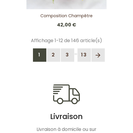
Composition Champêtre
42,00 €
Affichage 1-12 de 146 article(s)
…
1
2
3
13
arrow_forward
Livraison
Livraison à domicile ou sur