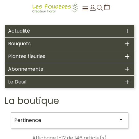

Actualité

Bouquets

Plantes fleuries

Abonnements

Le Deuil

La boutique

Pertinence
Affichage 1-12 de 146 article(s)