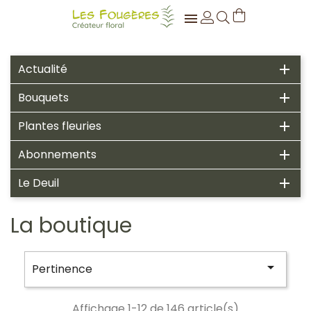

Actualité

Bouquets

Plantes fleuries

Abonnements

Le Deuil

La boutique

Pertinence
Affichage 1-12 de 146 article(s)