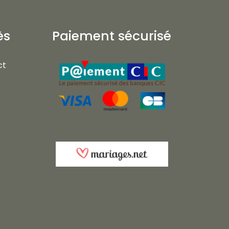
ès
Paiement sécurisé
ct