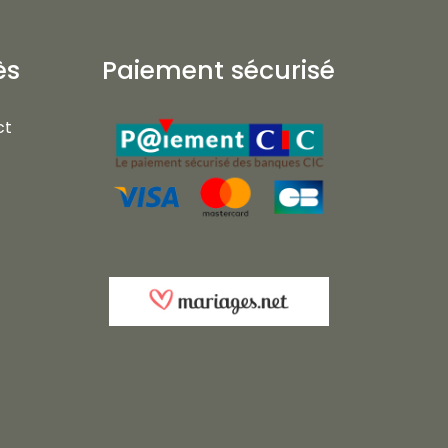
ès
Paiement sécurisé
ct